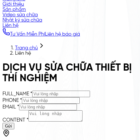
Giới thiệu
Sản phẩm
Video sửa chữa
Nhật ký sửa chữa
Liên hệ
Tư Vấn Miễn Phí
Liên hệ báo giá
Trang chủ
Liên hệ
DỊCH VỤ SỬA CHỮA THIẾT BỊ
THÍ NGHIỆM
FULL_NAME
*
PHONE
*
EMAIL
*
CONTENT
*
Gửi