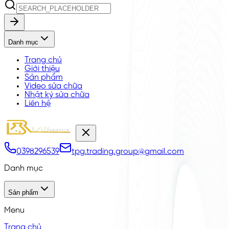
Danh mục
Trang chủ
Giới thiệu
Sản phẩm
Video sửa chữa
Nhật ký sửa chữa
Liên hệ
0398296539
tpg.trading.group@gmail.com
Danh mục
Sản phẩm
Menu
Trang chủ