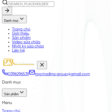
Danh mục
Trang chủ
Giới thiệu
Sản phẩm
Video sửa chữa
Nhật ký sửa chữa
Liên hệ
0398296539
tpg.trading.group@gmail.com
Danh mục
Sản phẩm
Menu
Trang chủ