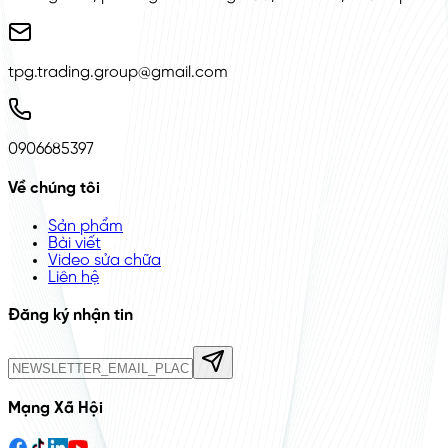
tpg.trading.group@gmail.com
0906685397
Về chúng tôi
Sản phẩm
Bài viết
Video sửa chữa
Liên hệ
Đăng ký nhận tin
Mạng Xã Hội