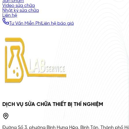
Sản phẩm
Video sửa chữa
Nhật ký sửa chữa
Liên hệ
Tư Vấn Miễn Phí
Liên hệ báo giá
DỊCH VỤ SỬA CHỮA THIẾT BỊ THÍ NGHIỆM
Đường Số 3, phường Bình Hưng Hòa, Bình Tân, Thành phố Hồ