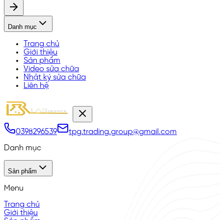
Danh mục
Trang chủ
Giới thiệu
Sản phẩm
Video sửa chữa
Nhật ký sửa chữa
Liên hệ
0398296539
tpg.trading.group@gmail.com
Danh mục
Sản phẩm
Menu
Trang chủ
Giới thiệu