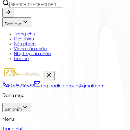
Danh mục
Trang chủ
Giới thiệu
Sản phẩm
Video sửa chữa
Nhật ký sửa chữa
Liên hệ
0398296539
tpg.trading.group@gmail.com
Danh mục
Sản phẩm
Menu
Trang chủ